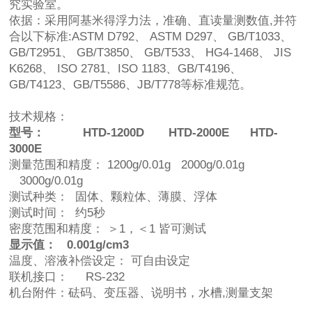
究实验室。
依据：采用阿基米得浮力法，准确、直读量测数值,并符
合以下标准:ASTM D792、 ASTM D297、 GB/T1033、
GB/T2951、 GB/T3850、 GB/T533、 HG4-1468、 JIS
K6268、 ISO 2781、ISO 1183、GB/T4196、
GB/T4123、GB/T5586、JB/T778等标准规范。
技术规格：
型号：
HTD
-1200D
HTD
-2000E
HTD
-
3000E
测量范围和精度： 1200g/0.01g 2000g/0.01g
3000g/0.01g
测试种类： 固体、颗粒体、薄膜、浮体
测试时间： 约5秒
密度范围和精度： ＞1，＜1 皆可测试
显示值：
0.001g/cm3
温度、溶液补偿设定： 可自由设定
联机接口： RS-232
机台附件：砝码、变压器、说明书，水槽,测量支架