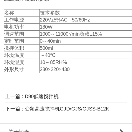
名称
技术参数
工作电源
220V±5%AC 50/60Hz
电机功率
180W
调速范围
1000～11000r/min负载±15%
定时范围
0～40min
搅拌体积
500ml
环境温度
～40℃
环境湿度
10～85RH%
外形尺寸
280×220×430
上一篇 : D90低速搅拌机
下一篇 : 变频高速搅拌机GJD/GJS/GJSS-B12K