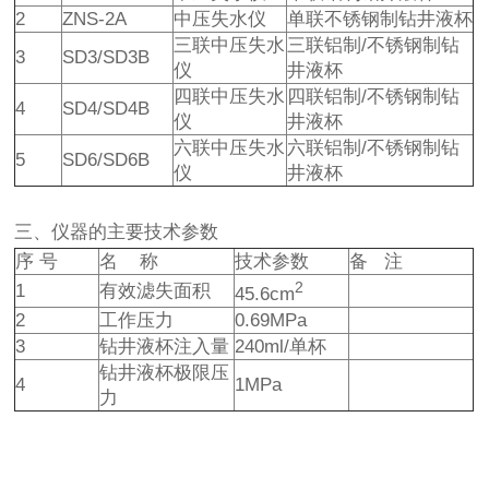
2
ZNS-2A
中压失水仪
单联不锈钢制钻井液杯
三联中压失水
三联铝制/不锈钢制钻
3
SD3/SD3B
仪
井液杯
四联中压失水
四联铝制/不锈钢制钻
4
SD4/SD4B
仪
井液杯
六联中压失水
六联铝制/不锈钢制钻
5
SD6/SD6B
仪
井液杯
三、仪器的主要技术参数
序 号
名 称
技术参数
备 注
2
1
有效滤失面积
45.6cm
2
工作压力
0.69MPa
3
钻井液杯注入量
240ml/单杯
钻井液杯极限压
4
1MPa
力